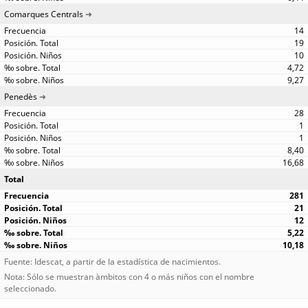
Comarques Centrals
14
19
10
4,72
9,27
Penedès
28
1
1
8,40
16,68
Total
281
21
12
5,22
10,18
Fuente: Idescat, a partir de la estadística de nacimientos.
Nota: Sólo se muestran àmbitos con 4 o más niños con el nombre
seleccionado.