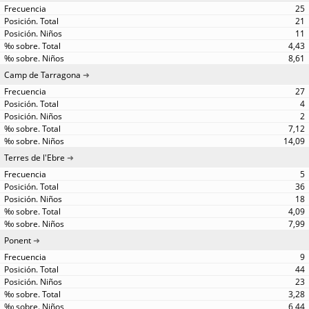
25
21
11
4,43
8,61
Camp de Tarragona
27
4
2
7,12
14,09
Terres de l'Ebre
5
36
18
4,09
7,99
Ponent
9
44
23
3,28
6,44