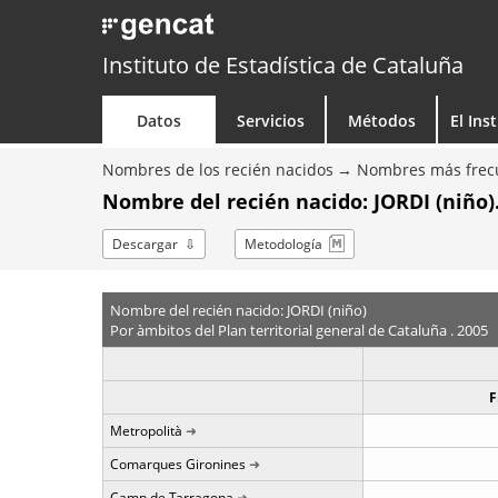
Instituto de Estadística de Cataluña
Datos
Servicios
Métodos
El Ins
Nombres de los recién nacidos
Nombres más frecu
Nombre del recién nacido: JORDI (niño)
Descargar
Metodología
Nombre del recién nacido: JORDI (niño)
Por àmbitos del Plan territorial general de Cataluña . 2005
F
Metropolità
Comarques Gironines
Camp de Tarragona