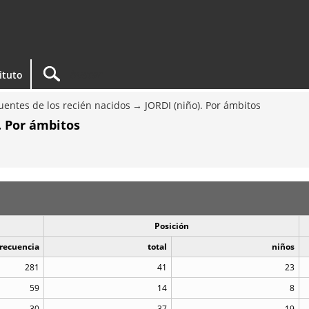
tituto
entes de los recién nacidos
JORDI (niño). Por ámbitos
. Por ámbitos
Posición
recuencia
total
niños
281
41
23
59
14
8
30
37
19