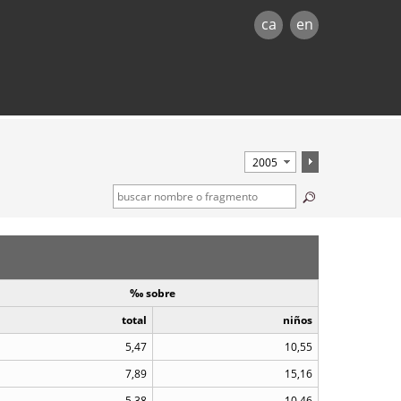
ca
en
‰ sobre
total
niños
5,47
10,55
7,89
15,16
5,38
10,46