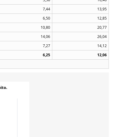
7,44
13,95
6,50
12,85
10,80
20,77
14,06
26,04
7,27
14,12
6,25
12,06