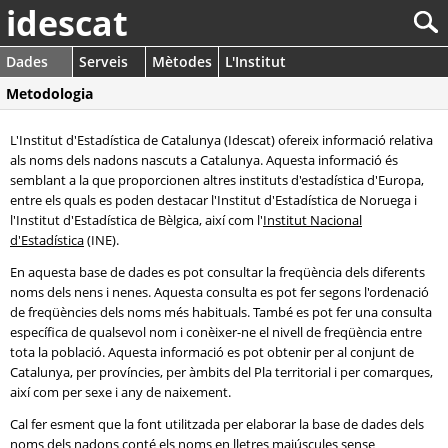
idescat
Dades
Serveis
Mètodes
L'Institut
Metodologia
L'Institut d'Estadística de Catalunya (Idescat) ofereix informació relativa
als noms dels nadons nascuts a Catalunya. Aquesta informació és
semblant a la que proporcionen altres instituts d'estadística d'Europa,
entre els quals es poden destacar l'Institut d'Estadística de Noruega i
l'Institut d'Estadística de Bèlgica, així com l'
Institut Nacional
d'Estadística
(INE).
En aquesta base de dades es pot consultar la freqüència dels diferents
noms dels nens i nenes. Aquesta consulta es pot fer segons l'ordenació
de freqüències dels noms més habituals. També es pot fer una consulta
específica de qualsevol nom i conèixer-ne el nivell de freqüència entre
tota la població. Aquesta informació es pot obtenir per al conjunt de
Catalunya, per províncies, per àmbits del Pla territorial i per comarques,
així com per sexe i any de naixement.
Cal fer esment que la font utilitzada per elaborar la base de dades dels
noms dels nadons conté els noms en lletres majúscules sense