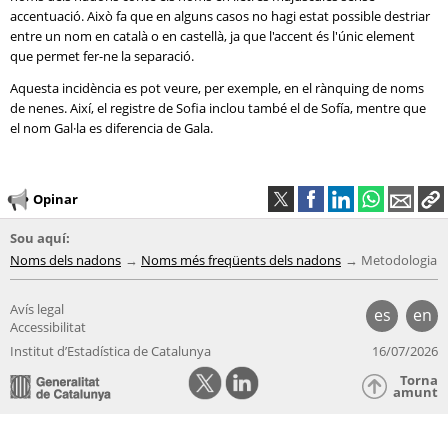
accentuació. Això fa que en alguns casos no hagi estat possible destriar
entre un nom en català o en castellà, ja que l'accent és l'únic element
que permet fer-ne la separació.
Aquesta incidència es pot veure, per exemple, en el rànquing de noms
de nenes. Així, el registre de Sofia inclou també el de Sofía, mentre que
el nom Gal·la es diferencia de Gala.
Opinar
Sou aquí:
Noms dels nadons
Noms més freqüents dels nadons
Metodologia
Avís legal
es
en
Accessibilitat
Institut d’Estadística de Catalunya
16/07/2026
Torna
amunt