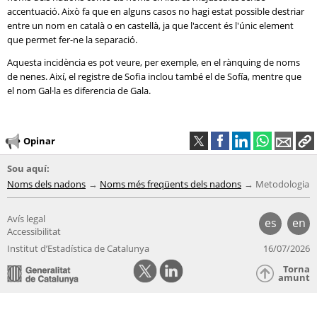
accentuació. Això fa que en alguns casos no hagi estat possible destriar
entre un nom en català o en castellà, ja que l'accent és l'únic element
que permet fer-ne la separació.
Aquesta incidència es pot veure, per exemple, en el rànquing de noms
de nenes. Així, el registre de Sofia inclou també el de Sofía, mentre que
el nom Gal·la es diferencia de Gala.
Opinar
Sou aquí:
Noms dels nadons
Noms més freqüents dels nadons
Metodologia
Avís legal
es
en
Accessibilitat
Institut d’Estadística de Catalunya
16/07/2026
Torna
amunt