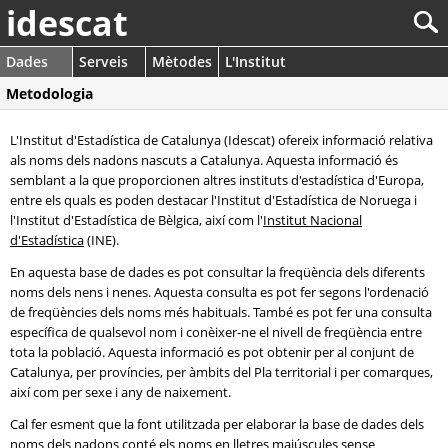
idescat
Dades
Serveis
Mètodes
L'Institut
Metodologia
L'Institut d'Estadística de Catalunya (Idescat) ofereix informació relativa
als noms dels nadons nascuts a Catalunya. Aquesta informació és
semblant a la que proporcionen altres instituts d'estadística d'Europa,
entre els quals es poden destacar l'Institut d'Estadística de Noruega i
l'Institut d'Estadística de Bèlgica, així com l'
Institut Nacional
d'Estadística
(INE).
En aquesta base de dades es pot consultar la freqüència dels diferents
noms dels nens i nenes. Aquesta consulta es pot fer segons l'ordenació
de freqüències dels noms més habituals. També es pot fer una consulta
específica de qualsevol nom i conèixer-ne el nivell de freqüència entre
tota la població. Aquesta informació es pot obtenir per al conjunt de
Catalunya, per províncies, per àmbits del Pla territorial i per comarques,
així com per sexe i any de naixement.
Cal fer esment que la font utilitzada per elaborar la base de dades dels
noms dels nadons conté els noms en lletres majúscules sense