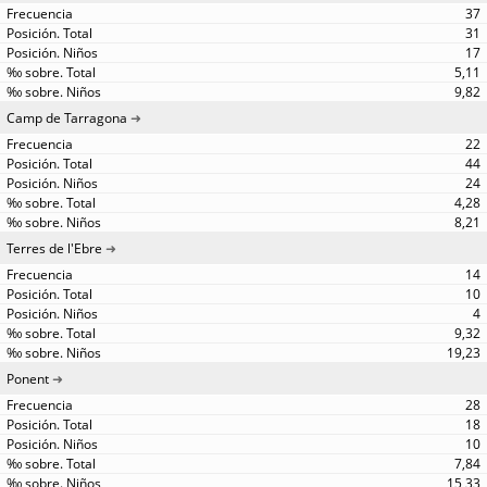
37
31
17
5,11
9,82
Camp de Tarragona
22
44
24
4,28
8,21
Terres de l'Ebre
14
10
4
9,32
19,23
Ponent
28
18
10
7,84
15,33