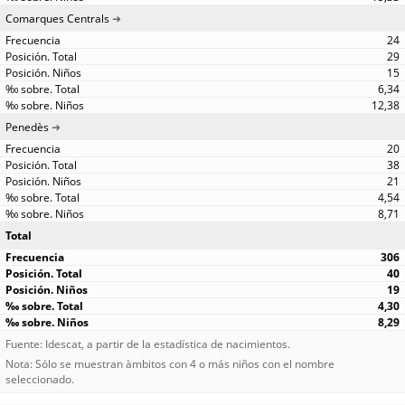
Comarques Centrals
24
29
15
6,34
12,38
Penedès
20
38
21
4,54
8,71
Total
306
40
19
4,30
8,29
Fuente: Idescat, a partir de la estadística de nacimientos.
Nota: Sólo se muestran àmbitos con 4 o más niños con el nombre
seleccionado.