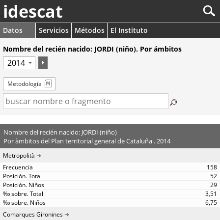
idescat
Datos
Servicios
Métodos
El Instituto
Nombre del recién nacido: JORDI (niño). Por ámbitos
Metodología
Nombre del recién nacido: JORDI (niño)
Por àmbitos del Plan territorial general de Cataluña . 2014
Metropolità
158
52
29
3,51
6,75
Comarques Gironines