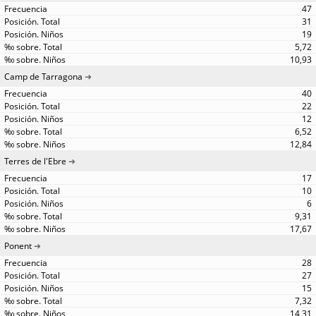
47
31
19
5,72
10,93
Camp de Tarragona
40
22
12
6,52
12,84
Terres de l'Ebre
17
10
6
9,31
17,67
Ponent
28
27
15
7,32
14,31