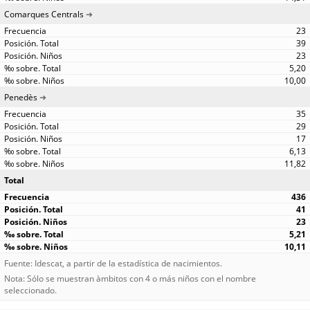
Comarques Centrals
23
39
23
5,20
10,00
Penedès
35
29
17
6,13
11,82
Total
436
41
23
5,21
10,11
Fuente: Idescat, a partir de la estadística de nacimientos.
Nota: Sólo se muestran àmbitos con 4 o más niños con el nombre
seleccionado.