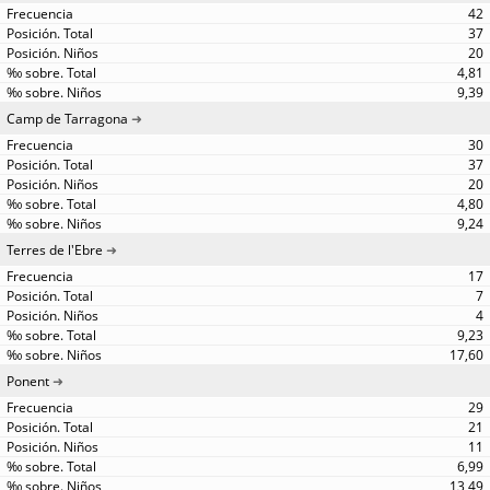
42
37
20
4,81
9,39
Camp de Tarragona
30
37
20
4,80
9,24
Terres de l'Ebre
17
7
4
9,23
17,60
Ponent
29
21
11
6,99
13,49