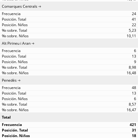
Comarques Centrals
24
41
22
5,23
10,11
Alt Pirineu i Aran
6
13
9
8,98
16,48
Penedès
48
13
6
8,57
16,47
Total
421
31
18