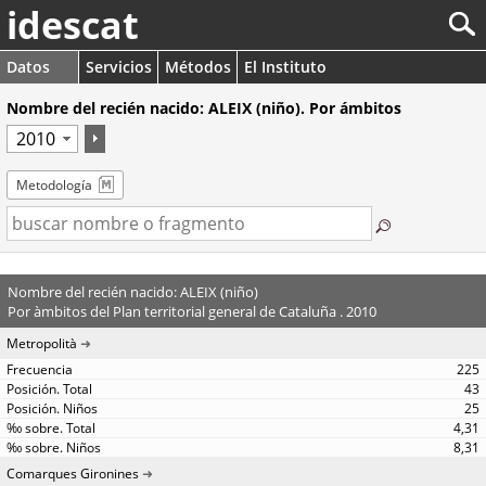
idescat
Datos
Servicios
Métodos
El Instituto
Nombre del recién nacido: ALEIX (niño). Por ámbitos
Metodología
Nombre del recién nacido: ALEIX (niño)
Por àmbitos del Plan territorial general de Cataluña . 2010
Metropolità
225
43
25
4,31
8,31
Comarques Gironines