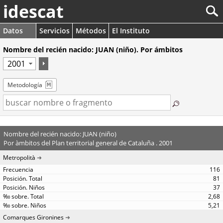
idescat
Datos
Servicios
Métodos
El Instituto
Nombre del recién nacido: JUAN (niño). Por ámbitos
Metodología
Nombre del recién nacido: JUAN (niño)
Por àmbitos del Plan territorial general de Cataluña . 2001
Metropolità
116
81
37
2,68
5,21
Comarques Gironines