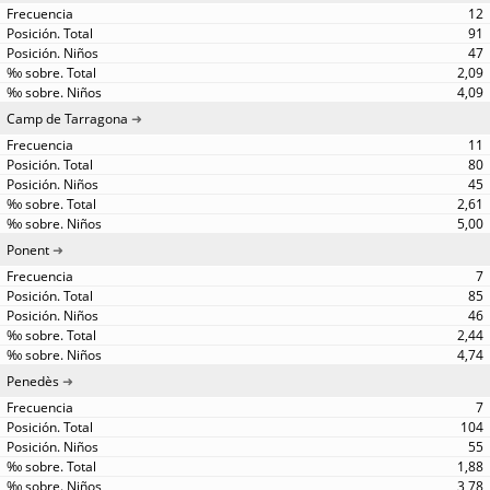
12
91
47
2,09
4,09
Camp de Tarragona
11
80
45
2,61
5,00
Ponent
7
85
46
2,44
4,74
Penedès
7
104
55
1,88
3,78