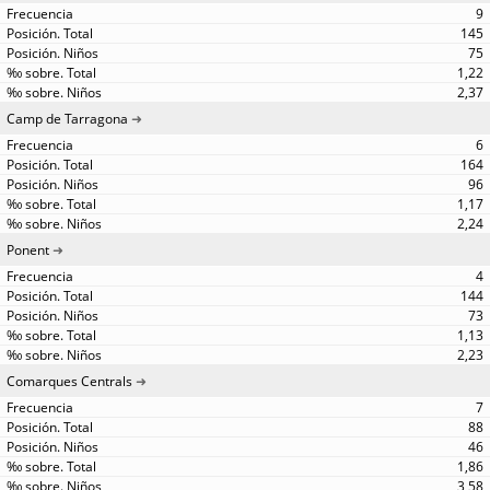
9
145
75
1,22
2,37
Camp de Tarragona
6
164
96
1,17
2,24
Ponent
4
144
73
1,13
2,23
Comarques Centrals
7
88
46
1,86
3,58