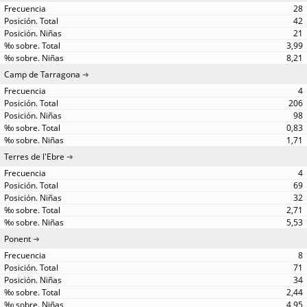
28
42
21
3,99
8,21
Camp de Tarragona
4
206
98
0,83
1,71
Terres de l'Ebre
4
69
32
2,71
5,53
Ponent
8
71
34
2,44
4,95