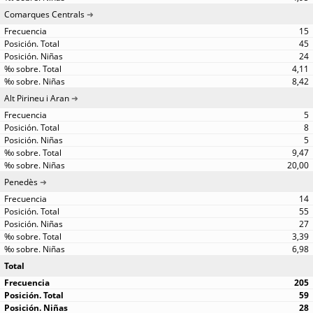
Comarques Centrals
15
45
24
4,11
8,42
Alt Pirineu i Aran
5
8
5
9,47
20,00
Penedès
14
55
27
3,39
6,98
Total
205
59
28