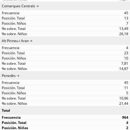
Comarques Centrals
45
13
7
13,49
26,18
Alt Pirineu i Aran
4
23
10
7,81
14,87
Penedès
45
11
5
10,96
21,44
Total
964
4
2