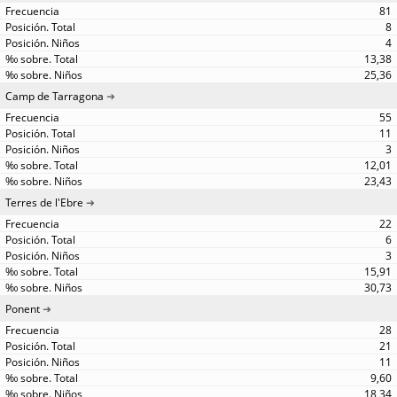
81
8
4
13,38
25,36
Camp de Tarragona
55
11
3
12,01
23,43
Terres de l'Ebre
22
6
3
15,91
30,73
Ponent
28
21
11
9,60
18,34