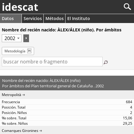
idescat
Datos
Servicios
Métodos
El Instituto
Nombre del recién nacido: ÀLEX/ÁLEX (niño). Por ámbitos
Metodología
Nombre del recién nacido: ÀLEX/ÁLEX (niño)
Por àmbitos del Plan territorial general de Cataluña . 2002
Metropolità
684
4
2
15,06
29,25
Comarques Gironines