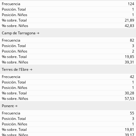
124
1
1
21,89
42,83
Camp de Tarragona
82
3
2
19,85
39,31
Terres de l'Ebre
42
1
1
30,28
57,53
Ponent
55
3
1
19,81
39,17