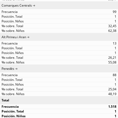
Comarques Centrals
99
1
1
32,45
62,38
Alt Pirineu i Aran
13
1
1
26,21
55,08
Penedès
88
1
1
25,04
48,19
Total
1.518
1
1