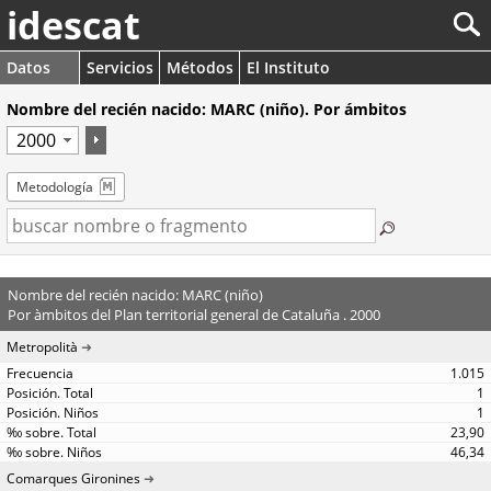
idescat
Datos
Servicios
Métodos
El Instituto
Nombre del recién nacido: MARC (niño). Por ámbitos
Metodología
Nombre del recién nacido: MARC (niño)
Por àmbitos del Plan territorial general de Cataluña . 2000
Metropolità
1.015
1
1
23,90
46,34
Comarques Gironines