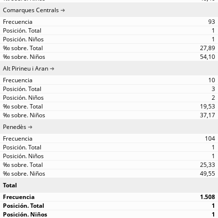
Comarques Centrals
93
1
1
27,89
54,10
Alt Pirineu i Aran
10
3
2
19,53
37,17
Penedès
104
1
1
25,33
49,55
Total
1.508
1
1