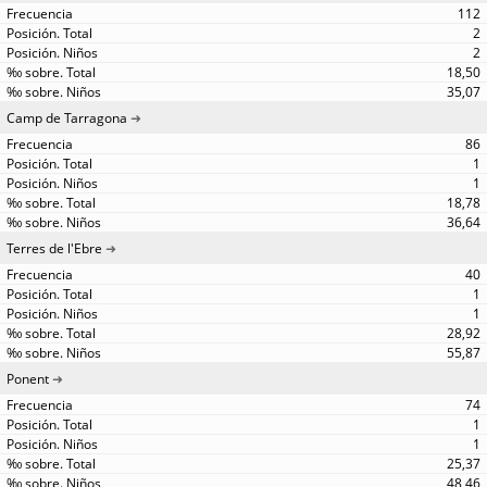
112
2
2
18,50
35,07
Camp de Tarragona
86
1
1
18,78
36,64
Terres de l'Ebre
40
1
1
28,92
55,87
Ponent
74
1
1
25,37
48,46