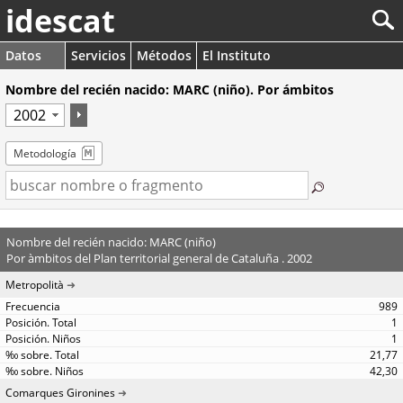
idescat
Datos
Servicios
Métodos
El Instituto
Nombre del recién nacido: MARC (niño). Por ámbitos
Metodología
Nombre del recién nacido: MARC (niño)
Por àmbitos del Plan territorial general de Cataluña . 2002
Metropolità
989
1
1
21,77
42,30
Comarques Gironines