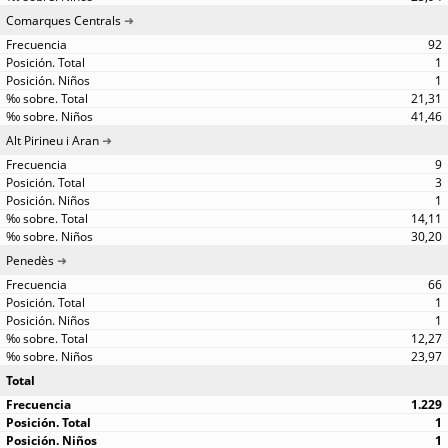
Comarques Centrals
92
1
1
21,31
41,46
Alt Pirineu i Aran
9
3
1
14,11
30,20
Penedès
66
1
1
12,27
23,97
Total
1.229
1
1