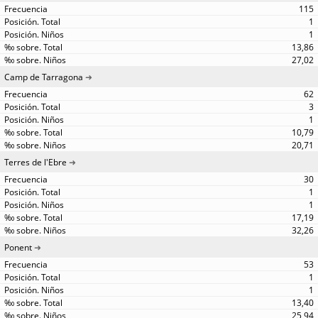
115
1
1
13,86
27,02
Camp de Tarragona
62
3
1
10,79
20,71
Terres de l'Ebre
30
1
1
17,19
32,26
Ponent
53
1
1
13,40
25,94