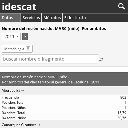
idescat
Datos
Servicios
Métodos
El Instituto
Nombre del recién nacido: MARC (niño). Por ámbitos
Metodología
Nombre del recién nacido: MARC (niño)
Por àmbitos del Plan territorial general de Cataluña . 2011
Metropolità
802
1
1
15,79
30,76
Comarques Gironines