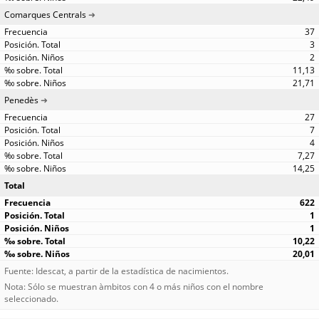
Comarques Centrals
37
3
2
11,13
21,71
Penedès
27
7
4
7,27
14,25
Total
622
1
1
10,22
20,01
Fuente: Idescat, a partir de la estadística de nacimientos.
Nota: Sólo se muestran àmbitos con 4 o más niños con el nombre
seleccionado.