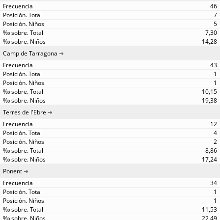
46
7
5
7,30
14,28
Camp de Tarragona
43
1
1
10,15
19,38
Terres de l'Ebre
12
4
2
8,86
17,24
Ponent
34
1
1
11,53
22,49