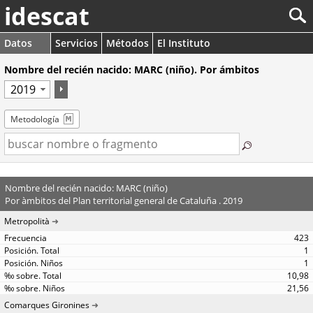
idescat
Datos
Servicios
Métodos
El Instituto
Nombre del recién nacido: MARC (niño). Por ámbitos
Metodología
Nombre del recién nacido: MARC (niño)
Por àmbitos del Plan territorial general de Cataluña . 2019
Metropolità
423
1
1
10,98
21,56
Comarques Gironines