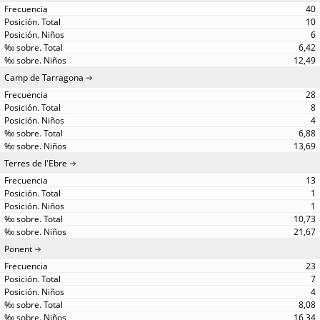
40
10
6
6,42
12,49
Camp de Tarragona
28
8
4
6,88
13,69
Terres de l'Ebre
13
1
1
10,73
21,67
Ponent
23
7
4
8,08
16,34