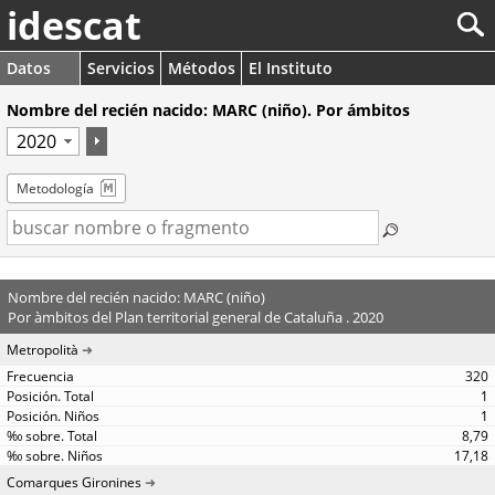
idescat
Datos
Servicios
Métodos
El Instituto
Nombre del recién nacido: MARC (niño). Por ámbitos
Metodología
Nombre del recién nacido: MARC (niño)
Por àmbitos del Plan territorial general de Cataluña . 2020
Metropolità
320
1
1
8,79
17,18
Comarques Gironines