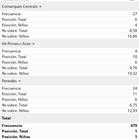
Comarques Centrals
27
6
4
8,58
16,66
Alt Pirineu i Aran
4
10
6
9,76
19,32
Penedès
24
11
6
6,75
12,93
Total
479
1
1