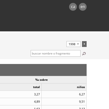
ca
en
‰ sobre
total
niños
3,27
6,27
4,89
9,51
1,63
3,13