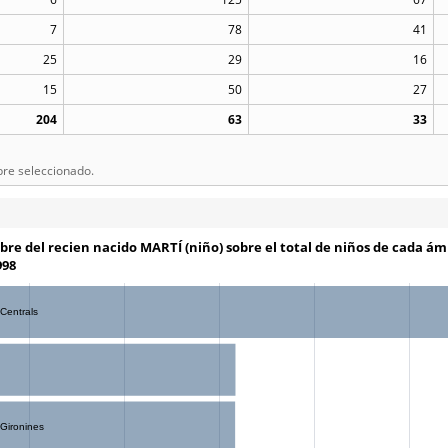
7
78
41
25
29
16
15
50
27
204
63
33
bre seleccionado.