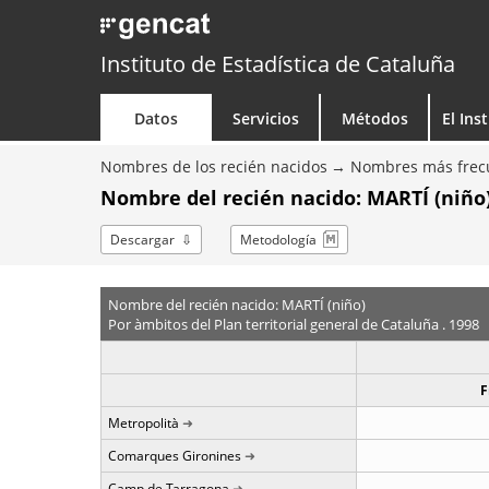
Instituto de Estadística de Cataluña
Datos
Servicios
Métodos
El Ins
Nombres de los recién nacidos
Nombres más frecu
Nombre del recién nacido: MARTÍ (niño
Descargar
Metodología
Nombre del recién nacido: MARTÍ (niño)
Por àmbitos del Plan territorial general de Cataluña . 1998
F
Metropolità
Comarques Gironines
Camp de Tarragona