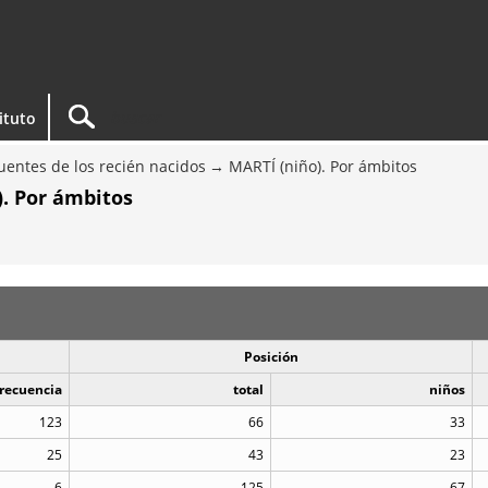
tituto
entes de los recién nacidos
MARTÍ (niño). Por ámbitos
). Por ámbitos
Posición
recuencia
total
niños
123
66
33
25
43
23
6
125
67