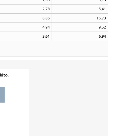
2,78
5,41
8,85
16,73
4,94
9,52
3,61
6,94