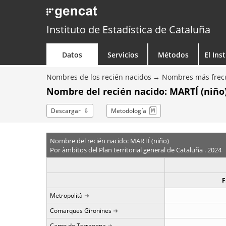
Instituto de Estadística de Cataluña
Datos
Servicios
Métodos
El Ins
Nombres de los recién nacidos
Nombres más frecu
Nombre del recién nacido: MARTÍ (niño
Descargar
Metodología
Nombre del recién nacido: MARTÍ (niño)
Por àmbitos del Plan territorial general de Cataluña . 2024
F
Metropolità
Comarques Gironines
Camp de Tarragona