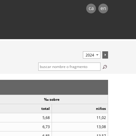
ca
en
‰ sobre
total
niños
5,68
11,02
6,73
13,08
6,85
13,57