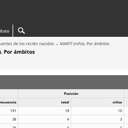
tituto
entes de los recién nacidos
MARTÍ (niño). Por ámbitos
). Por ámbitos
Posición
recuencia
total
niños
191
18
10
38
4
3
26
5
3