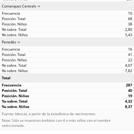
Comarques Centrals
10
68
38
2,80
5,43
Penedès
16
41
22
4,07
7,82
Total
287
40
19
4,32
8,37
Fuente: Idescat, a partir de la estadística de nacimientos.
Nota: Sólo se muestran àmbitos con 4 o más niños con el nombre
seleccionado.