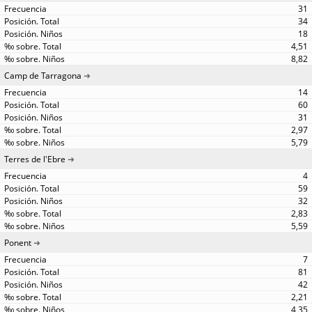
31
34
18
4,51
8,82
Camp de Tarragona
14
60
31
2,97
5,79
Terres de l'Ebre
4
59
32
2,83
5,59
Ponent
7
81
42
2,21
4,35