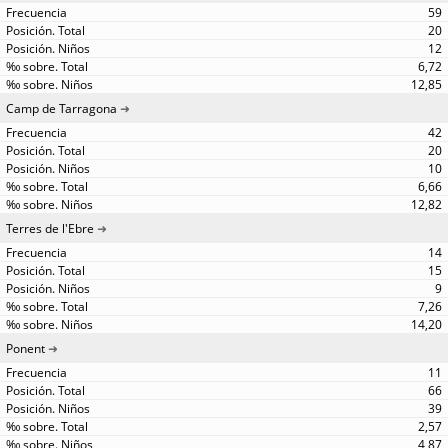
59
20
12
6,72
12,85
Camp de Tarragona
42
20
10
6,66
12,82
Terres de l'Ebre
14
15
9
7,26
14,20
Ponent
11
66
39
2,57
4,87