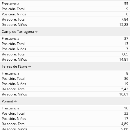
55
9
6
7,84
15,28
Camp de Tarragona
37
13
7
7,65
14,81
Terres de l'Ebre
8
36
19
5,42
10,61
Ponent
16
33
17
4,89
9,66