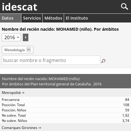
idescat
Datos
Servicios
Métodos
El Instituto
Nombre del recién nacido: MOHAMED (niño). Por ámbitos
Metodología
Nombre del recién nacido: MOHAMED (niño)
Por àmbitos del Plan territorial general de Cataluña . 2016
Metropolità
84
108
59
1,92
3,74
Comarques Gironines