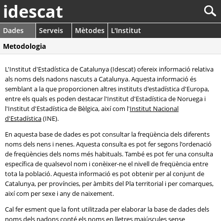
idescat
Dades
Serveis
Mètodes
L'Institut
Metodologia
L'Institut d'Estadística de Catalunya (Idescat) ofereix informació relativa
als noms dels nadons nascuts a Catalunya. Aquesta informació és
semblant a la que proporcionen altres instituts d'estadística d'Europa,
entre els quals es poden destacar l'Institut d'Estadística de Noruega i
l'Institut d'Estadística de Bèlgica, així com l'
Institut Nacional
d'Estadística
(INE).
En aquesta base de dades es pot consultar la freqüència dels diferents
noms dels nens i nenes. Aquesta consulta es pot fer segons l'ordenació
de freqüències dels noms més habituals. També es pot fer una consulta
específica de qualsevol nom i conèixer-ne el nivell de freqüència entre
tota la població. Aquesta informació es pot obtenir per al conjunt de
Catalunya, per províncies, per àmbits del Pla territorial i per comarques,
així com per sexe i any de naixement.
Cal fer esment que la font utilitzada per elaborar la base de dades dels
noms dels nadons conté els noms en lletres majúscules sense