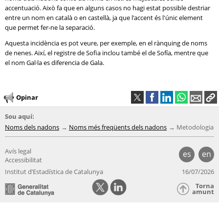
accentuació. Això fa que en alguns casos no hagi estat possible destriar
entre un nom en català o en castellà, ja que l'accent és l'únic element
que permet fer-ne la separació.
Aquesta incidència es pot veure, per exemple, en el rànquing de noms
de nenes. Així, el registre de Sofia inclou també el de Sofía, mentre que
el nom Gal·la es diferencia de Gala.
Opinar
Sou aquí:
Noms dels nadons
Noms més freqüents dels nadons
Metodologia
Avís legal
es
en
Accessibilitat
Institut d’Estadística de Catalunya
16/07/2026
Torna
amunt