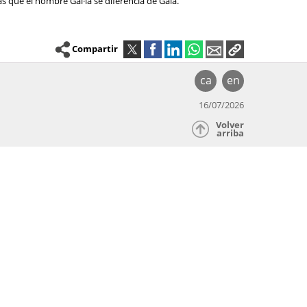
as que el nombre Gal·la se diferencia de Gala.
Compartir
ca
en
16/07/2026
Volver
arriba