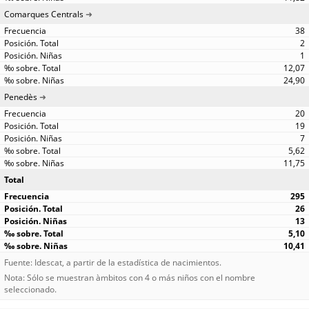
Comarques Centrals
38
2
1
12,07
24,90
Penedès
20
19
7
5,62
11,75
Total
295
26
13
5,10
10,41
Fuente: Idescat, a partir de la estadística de nacimientos.
Nota: Sólo se muestran àmbitos con 4 o más niños con el nombre
seleccionado.