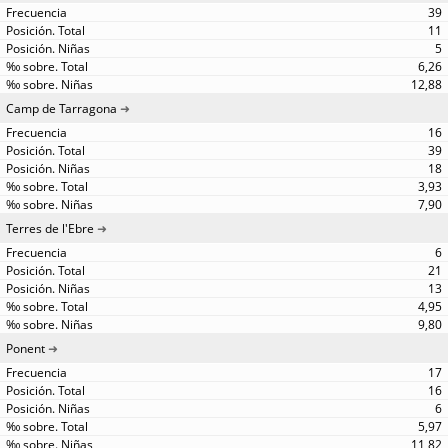
39
11
5
6,26
12,88
Camp de Tarragona
16
39
18
3,93
7,90
Terres de l'Ebre
6
21
13
4,95
9,80
Ponent
17
16
6
5,97
11,82