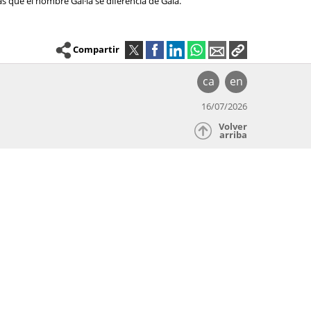
as que el nombre Gal·la se diferencia de Gala.
Compartir
ca
en
16/07/2026
Volver
arriba