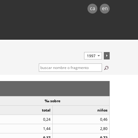
ca
en
‰ sobre
total
niños
0,24
0,46
1,44
2,80
0,37
0,72