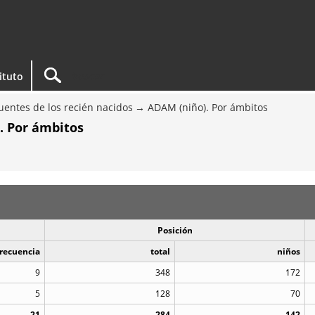
tituto
entes de los recién nacidos
ADAM (niño). Por ámbitos
. Por ámbitos
Posición
recuencia
total
niños
9
348
172
5
128
70
21
284
142