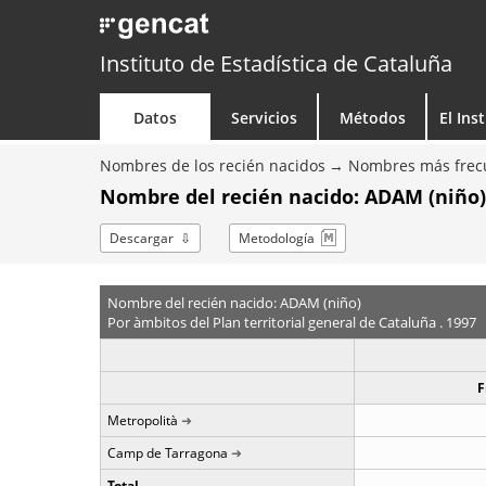
Instituto de Estadística de Cataluña
Datos
Servicios
Métodos
El Ins
Nombres de los recién nacidos
Nombres más frecu
Nombre del recién nacido: ADAM (niño)
Descargar
Metodología
Nombre del recién nacido: ADAM (niño)
Por àmbitos del Plan territorial general de Cataluña . 1997
F
Metropolità
Camp de Tarragona
Total