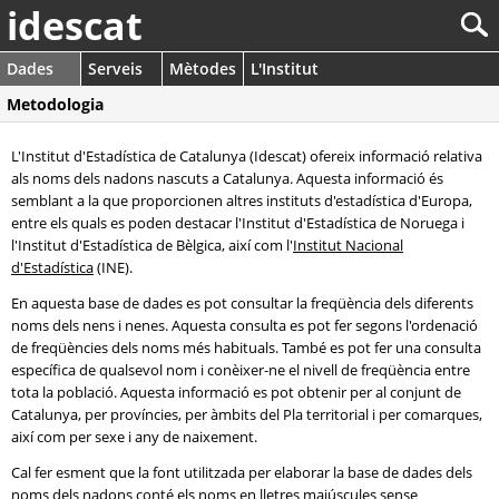
idescat
Dades
Serveis
Mètodes
L'Institut
Metodologia
L'Institut d'Estadística de Catalunya (Idescat) ofereix informació relativa
als noms dels nadons nascuts a Catalunya. Aquesta informació és
semblant a la que proporcionen altres instituts d'estadística d'Europa,
entre els quals es poden destacar l'Institut d'Estadística de Noruega i
l'Institut d'Estadística de Bèlgica, així com l'
Institut Nacional
d'Estadística
(INE).
En aquesta base de dades es pot consultar la freqüència dels diferents
noms dels nens i nenes. Aquesta consulta es pot fer segons l'ordenació
de freqüències dels noms més habituals. També es pot fer una consulta
específica de qualsevol nom i conèixer-ne el nivell de freqüència entre
tota la població. Aquesta informació es pot obtenir per al conjunt de
Catalunya, per províncies, per àmbits del Pla territorial i per comarques,
així com per sexe i any de naixement.
Cal fer esment que la font utilitzada per elaborar la base de dades dels
noms dels nadons conté els noms en lletres majúscules sense