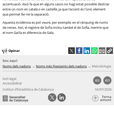
accentuació. Això fa que en alguns casos no hagi estat possible destriar
entre un nom en català o en castellà, ja que l'accent és l'únic element
que permet fer-ne la separació.
Aquesta incidència es pot veure, per exemple, en el rànquing de noms
de nenes. Així, el registre de Sofia inclou també el de Sofía, mentre que
el nom Gal·la es diferencia de Gala.
Opinar
Sou aquí:
Noms dels nadons
Noms més freqüents dels nadons
Metodologia
Avís legal
es
en
Accessibilitat
Institut d’Estadística de Catalunya
16/07/2026
Torna
amunt