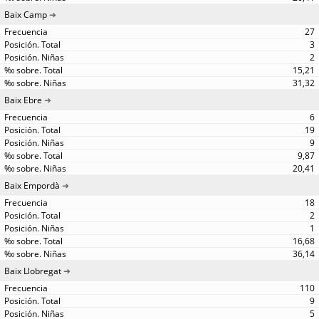
Baix Camp
27
3
2
15,21
31,32
Baix Ebre
6
19
9
9,87
20,41
Baix Empordà
18
2
1
16,68
36,14
Baix Llobregat
110
9
5