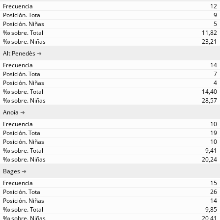
12
9
5
11,82
23,21
Alt Penedès
14
7
4
14,40
28,57
Anoia
10
19
10
9,41
20,24
Bages
15
26
14
9,85
20,41