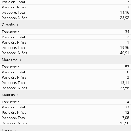
3
2
14,16
28,92
Gironès
34
2
1
19,36
40,91
Maresme
53
6
3
13,11
27,58
Montsià
4
27
12
7,08
15,56
Osona