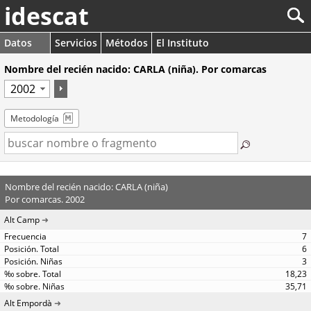
idescat
Datos
Servicios
Métodos
El Instituto
Nombre del recién nacido: CARLA (niña). Por comarcas
Metodología
Nombre del recién nacido: CARLA (niña)
Por comarcas. 2002
Alt Camp
7
6
3
18,23
35,71
Alt Empordà