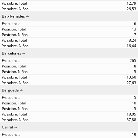
12,79
26,53
Baix Penedès
6
13
7
8,24
16,44
Barcelonès
265
8
5
13,60
27,63
Berguedà
5
10
5
18,05
37,88
Garraf
19