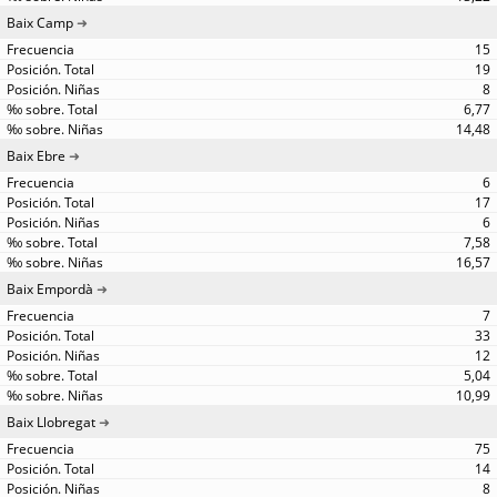
Baix Camp
15
19
8
6,77
14,48
Baix Ebre
6
17
6
7,58
16,57
Baix Empordà
7
33
12
5,04
10,99
Baix Llobregat
75
14
8