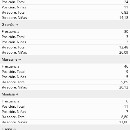
24
11
6,83
14,18
Gironès
30
3
2
12,48
26,09
Maresme
46
9
5
9,69
20,12
Montsià
6
11
7
8,80
17,80
Osona