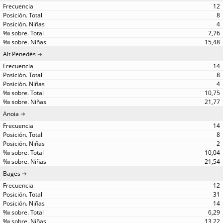
12
8
4
7,76
15,48
Alt Penedès
14
8
4
10,75
21,77
Anoia
14
8
2
10,04
21,54
Bages
12
31
14
6,29
13,22