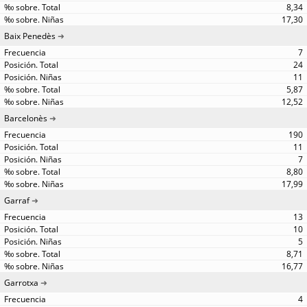
8,34
17,30
Baix Penedès
7
24
11
5,87
12,52
Barcelonès
190
11
7
8,80
17,99
Garraf
13
10
5
8,71
16,77
Garrotxa
4