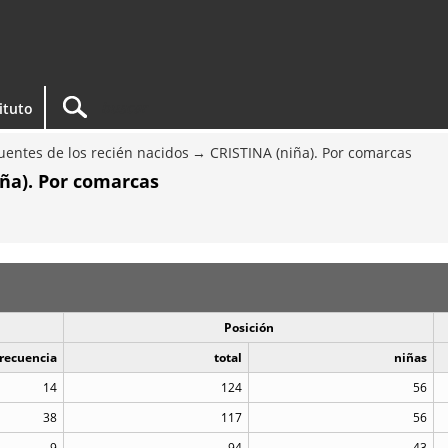
tituto
entes de los recién nacidos
CRISTINA (niña). Por comarcas
ña). Por comarcas
Posición
recuencia
total
niñas
14
124
56
38
117
56
9
94
43