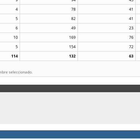
4
78
41
5
82
41
6
49
23
10
169
76
5
154
72
114
132
63
mbre seleccionado.