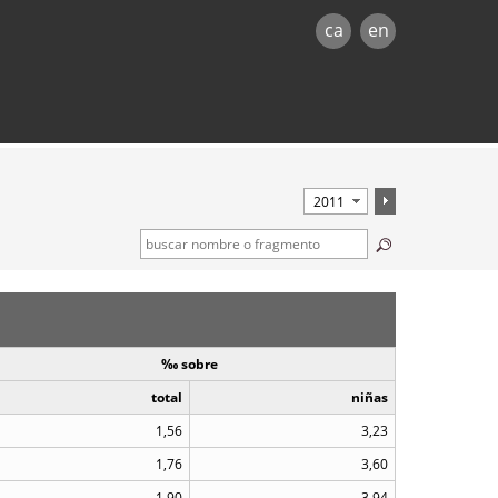
ca
en
‰ sobre
total
niñas
1,56
3,23
1,76
3,60
1,90
3,94