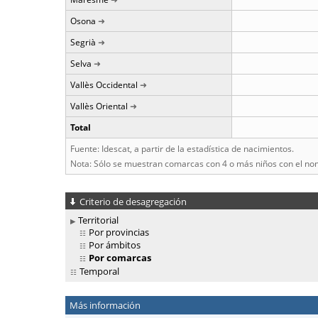
Osona
Segrià
Selva
Vallès Occidental
Vallès Oriental
Total
Fuente: Idescat, a partir de la estadística de nacimientos.
Nota: Sólo se muestran comarcas con 4 o más niños con el no
Criterio de desagregación
Territorial
Por provincias
Por ámbitos
Por comarcas
Temporal
Más información