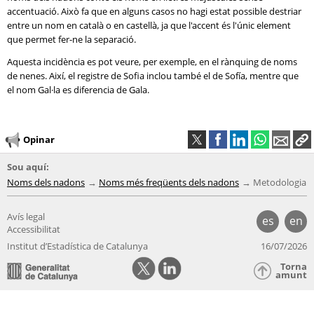
accentuació. Això fa que en alguns casos no hagi estat possible destriar
entre un nom en català o en castellà, ja que l'accent és l'únic element
que permet fer-ne la separació.
Aquesta incidència es pot veure, per exemple, en el rànquing de noms
de nenes. Així, el registre de Sofia inclou també el de Sofía, mentre que
el nom Gal·la es diferencia de Gala.
Opinar
Sou aquí:
Noms dels nadons
Noms més freqüents dels nadons
Metodologia
Avís legal
es
en
Accessibilitat
Institut d’Estadística de Catalunya
16/07/2026
Torna
amunt