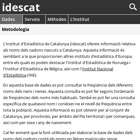
idescat
Dades
Serveis
Mètodes
L'Institut
Metodologia
L'Institut d'Estadística de Catalunya (Idescat) ofereix informació relativa
als noms dels nadons nascuts a Catalunya. Aquesta informació és
semblant a la que proporcionen altres instituts d'estadística d'Europa,
entre els quals es poden destacar l'Institut d'Estadística de Noruega i
l'Institut d'Estadística de Bèlgica, així com l'
Institut Nacional
d'Estadística
(INE).
En aquesta base de dades es pot consultar la freqüència dels diferents
noms dels nens i nenes. Aquesta consulta es pot fer segons l'ordenació
de freqüències dels noms més habituals. També es pot fer una consulta
específica de qualsevol nom i conèixer-ne el nivell de freqüència entre
tota la població. Aquesta informació es pot obtenir per al conjunt de
Catalunya, per províncies, per àmbits del Pla territorial i per comarques,
així com per sexe i any de naixement.
Cal fer esment que la font utilitzada per elaborar la base de dades dels
noms dels nadons conté els noms en lletres majúscules sense