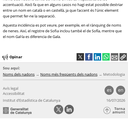
accentuació. Això fa que en alguns casos no hagi estat possible destriar
entre un nom en català o en castellà, ja que l'accent és l'únic element
que permet fer-ne la separació.
Aquesta incidència es pot veure, per exemple, en el rànquing de noms
de nenes. Així, el registre de Sofia inclou també el de Sofía, mentre que
el nom Gal·la es diferencia de Gala.
Opinar
Sou aquí:
Noms dels nadons
Noms més freqüents dels nadons
Metodologia
Avís legal
es
en
Accessibilitat
Institut d’Estadística de Catalunya
16/07/2026
Torna
amunt