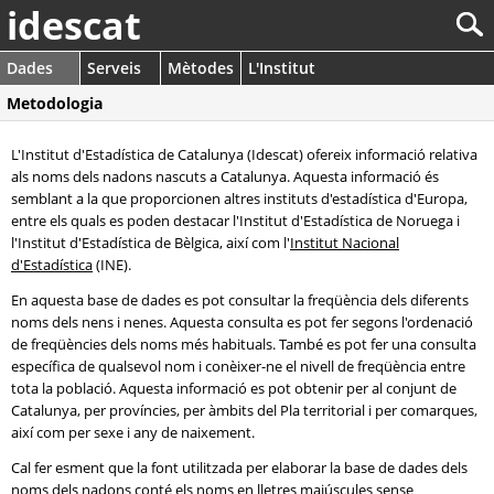
idescat
Dades
Serveis
Mètodes
L'Institut
Metodologia
L'Institut d'Estadística de Catalunya (Idescat) ofereix informació relativa
als noms dels nadons nascuts a Catalunya. Aquesta informació és
semblant a la que proporcionen altres instituts d'estadística d'Europa,
entre els quals es poden destacar l'Institut d'Estadística de Noruega i
l'Institut d'Estadística de Bèlgica, així com l'
Institut Nacional
d'Estadística
(INE).
En aquesta base de dades es pot consultar la freqüència dels diferents
noms dels nens i nenes. Aquesta consulta es pot fer segons l'ordenació
de freqüències dels noms més habituals. També es pot fer una consulta
específica de qualsevol nom i conèixer-ne el nivell de freqüència entre
tota la població. Aquesta informació es pot obtenir per al conjunt de
Catalunya, per províncies, per àmbits del Pla territorial i per comarques,
així com per sexe i any de naixement.
Cal fer esment que la font utilitzada per elaborar la base de dades dels
noms dels nadons conté els noms en lletres majúscules sense