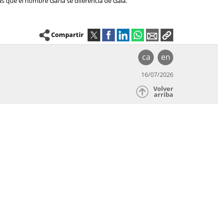
as que el nombre Gal·la se diferencia de Gala.
Compartir
ca
en
16/07/2026
Volver
arriba