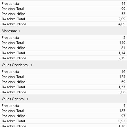
44
99
53
2,09
4,09
Maresme
5
149
81
1,14
2,19
Vallès Occidental
16
124
69
1,57
3,08
Vallès Oriental
4
183
97
0,92
1,76