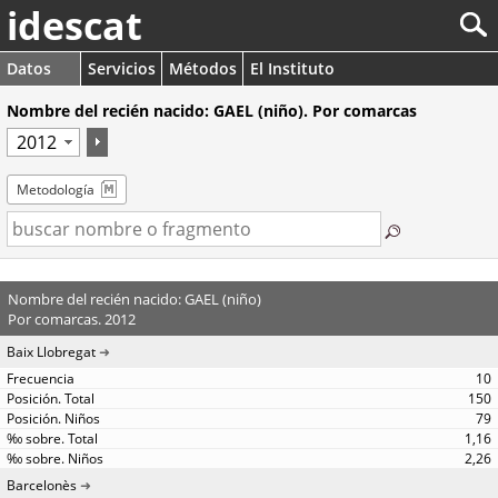
idescat
Datos
Servicios
Métodos
El Instituto
Nombre del recién nacido: GAEL (niño). Por comarcas
Metodología
Nombre del recién nacido: GAEL (niño)
Por comarcas. 2012
Baix Llobregat
10
150
79
1,16
2,26
Barcelonès