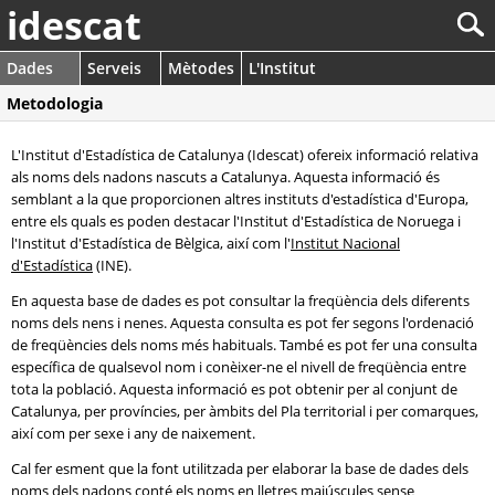
idescat
Dades
Serveis
Mètodes
L'Institut
Metodologia
L'Institut d'Estadística de Catalunya (Idescat) ofereix informació relativa
als noms dels nadons nascuts a Catalunya. Aquesta informació és
semblant a la que proporcionen altres instituts d'estadística d'Europa,
entre els quals es poden destacar l'Institut d'Estadística de Noruega i
l'Institut d'Estadística de Bèlgica, així com l'
Institut Nacional
d'Estadística
(INE).
En aquesta base de dades es pot consultar la freqüència dels diferents
noms dels nens i nenes. Aquesta consulta es pot fer segons l'ordenació
de freqüències dels noms més habituals. També es pot fer una consulta
específica de qualsevol nom i conèixer-ne el nivell de freqüència entre
tota la població. Aquesta informació es pot obtenir per al conjunt de
Catalunya, per províncies, per àmbits del Pla territorial i per comarques,
així com per sexe i any de naixement.
Cal fer esment que la font utilitzada per elaborar la base de dades dels
noms dels nadons conté els noms en lletres majúscules sense