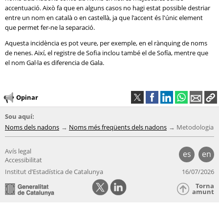
accentuació. Això fa que en alguns casos no hagi estat possible destriar
entre un nom en català o en castellà, ja que l'accent és l'únic element
que permet fer-ne la separació.
Aquesta incidència es pot veure, per exemple, en el rànquing de noms
de nenes. Així, el registre de Sofia inclou també el de Sofía, mentre que
el nom Gal·la es diferencia de Gala.
Opinar
Sou aquí:
Noms dels nadons
Noms més freqüents dels nadons
Metodologia
Avís legal
es
en
Accessibilitat
Institut d’Estadística de Catalunya
16/07/2026
Torna
amunt