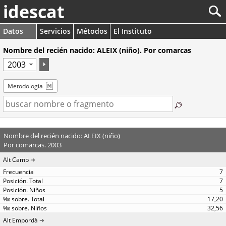
idescat
Datos
Servicios
Métodos
El Instituto
Nombre del recién nacido: ALEIX (niño). Por comarcas
Metodología
Nombre del recién nacido: ALEIX (niño)
Por comarcas. 2003
Alt Camp
7
7
5
17,20
32,56
Alt Empordà