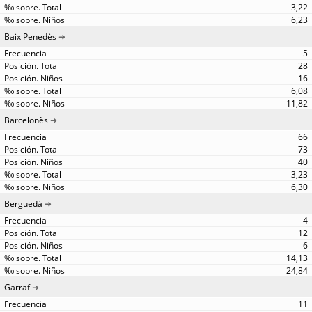
3,22
6,23
Baix Penedès
5
28
16
6,08
11,82
Barcelonès
66
73
40
3,23
6,30
Berguedà
4
12
6
14,13
24,84
Garraf
11