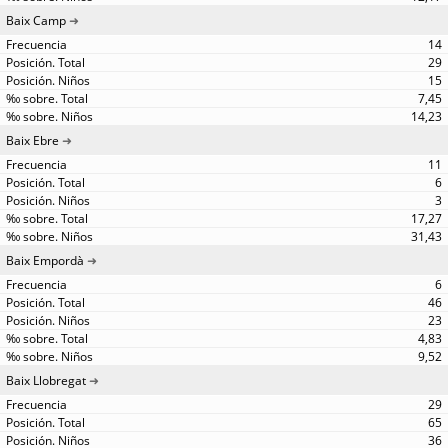
Baix Camp
14
29
15
7,45
14,23
Baix Ebre
11
6
3
17,27
31,43
Baix Empordà
6
46
23
4,83
9,52
Baix Llobregat
29
65
36