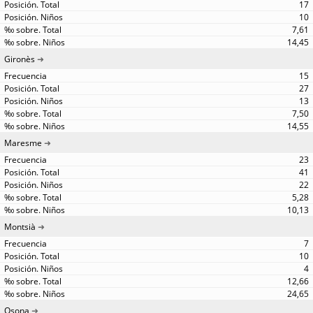
17
10
7,61
14,45
Gironès
15
27
13
7,50
14,55
Maresme
23
41
22
5,28
10,13
Montsià
7
10
4
12,66
24,65
Osona