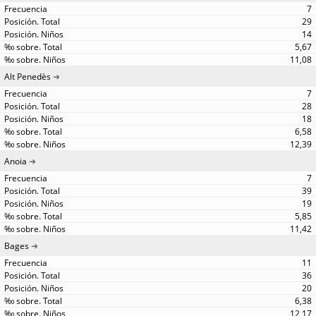
7
29
14
5,67
11,08
Alt Penedès
7
28
18
6,58
12,39
Anoia
7
39
19
5,85
11,42
Bages
11
36
20
6,38
12,17