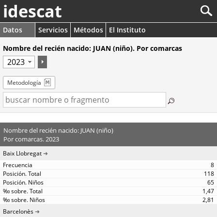
idescat
Datos
Servicios
Métodos
El Instituto
Nombre del recién nacido: JUAN (niño). Por comarcas
Metodología
Nombre del recién nacido: JUAN (niño)
Por comarcas. 2023
Baix Llobregat
8
118
65
1,47
2,81
Barcelonès