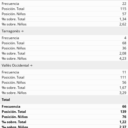
22
115
57
1,34
2,62
Tarragonès
4
68
36
2,08
4,23
Vallès Occidental
11
111
56
1,67
3,29
Total
66
139
76
1,22
2,37