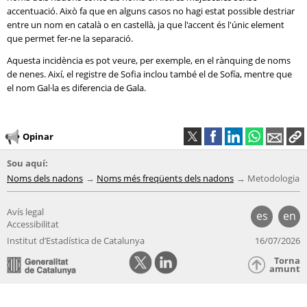
accentuació. Això fa que en alguns casos no hagi estat possible destriar
entre un nom en català o en castellà, ja que l'accent és l'únic element
que permet fer-ne la separació.
Aquesta incidència es pot veure, per exemple, en el rànquing de noms
de nenes. Així, el registre de Sofia inclou també el de Sofía, mentre que
el nom Gal·la es diferencia de Gala.
Opinar
Sou aquí:
Noms dels nadons
Noms més freqüents dels nadons
Metodologia
Avís legal
es
en
Accessibilitat
Institut d’Estadística de Catalunya
16/07/2026
Torna
amunt