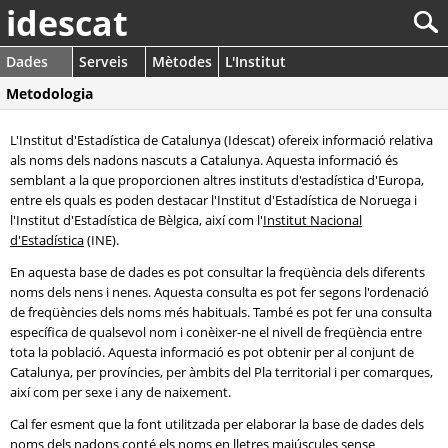
idescat
Dades
Serveis
Mètodes
L'Institut
Metodologia
L'Institut d'Estadística de Catalunya (Idescat) ofereix informació relativa
als noms dels nadons nascuts a Catalunya. Aquesta informació és
semblant a la que proporcionen altres instituts d'estadística d'Europa,
entre els quals es poden destacar l'Institut d'Estadística de Noruega i
l'Institut d'Estadística de Bèlgica, així com l'
Institut Nacional
d'Estadística
(INE).
En aquesta base de dades es pot consultar la freqüència dels diferents
noms dels nens i nenes. Aquesta consulta es pot fer segons l'ordenació
de freqüències dels noms més habituals. També es pot fer una consulta
específica de qualsevol nom i conèixer-ne el nivell de freqüència entre
tota la població. Aquesta informació es pot obtenir per al conjunt de
Catalunya, per províncies, per àmbits del Pla territorial i per comarques,
així com per sexe i any de naixement.
Cal fer esment que la font utilitzada per elaborar la base de dades dels
noms dels nadons conté els noms en lletres majúscules sense