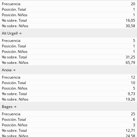
20
1
1
16,05
30,58
Alt Urgell
5
1
1
31,25
65,79
Anoia
12
10
5
9,73
19,26
Bages
25
6
3
12,71
24,58