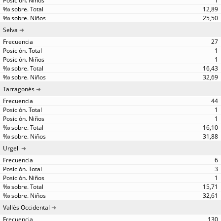
1
12,89
25,50
Selva
27
1
1
16,43
32,69
Tarragonès
44
1
1
16,10
31,88
Urgell
6
3
1
15,71
32,61
Vallès Occidental
130