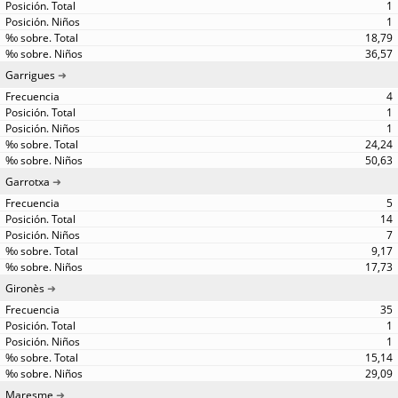
1
1
18,79
36,57
Garrigues
4
1
1
24,24
50,63
Garrotxa
5
14
7
9,17
17,73
Gironès
35
1
1
15,14
29,09
Maresme