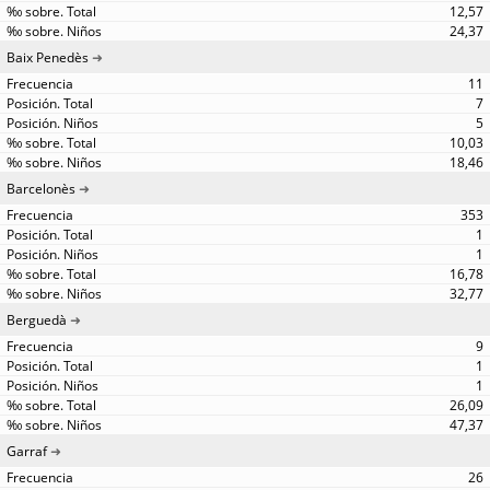
12,57
24,37
Baix Penedès
11
7
5
10,03
18,46
Barcelonès
353
1
1
16,78
32,77
Berguedà
9
1
1
26,09
47,37
Garraf
26