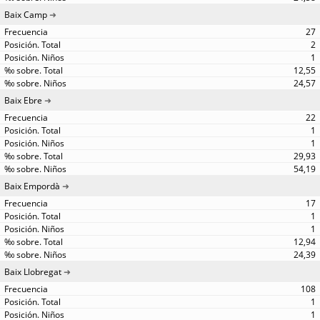
Baix Camp
27
2
1
12,55
24,57
Baix Ebre
22
1
1
29,93
54,19
Baix Empordà
17
1
1
12,94
24,39
Baix Llobregat
108
1
1