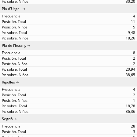
30,20
Pla d'Urgell
4
11
5
9,48
18,26
Pla de l'Estany
8
2
2
20,94
38,65
Ripollès
4
2
1
18,78
36,36
Segrià
28
3