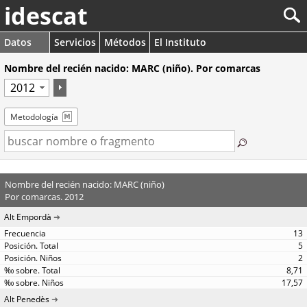
idescat
Datos
Servicios
Métodos
El Instituto
Nombre del recién nacido: MARC (niño). Por comarcas
Metodología
Nombre del recién nacido: MARC (niño)
Por comarcas. 2012
Alt Empordà
13
5
2
8,71
17,57
Alt Penedès