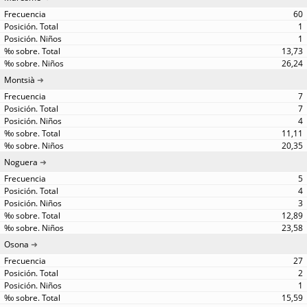
60
1
1
13,73
26,24
Montsià
7
7
4
11,11
20,35
Noguera
5
4
3
12,89
23,58
Osona
27
2
1
15,59