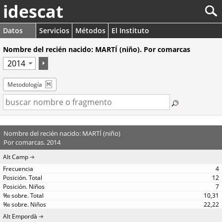
idescat
Datos
Servicios
Métodos
El Instituto
Nombre del recién nacido: MARTÍ (niño). Por comarcas
Metodología
Nombre del recién nacido: MARTÍ (niño)
Por comarcas. 2014
Alt Camp
4
12
7
10,31
22,22
Alt Empordà