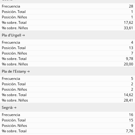
28
1
1
17,62
33,61
Pla d'Urgell
4
13
7
9,78
20,00
Pla de l'Estany
5
2
2
14,62
28,41
Segrià
16
15
9
7,76