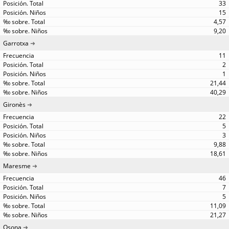
33
15
4,57
9,20
Garrotxa
11
2
1
21,44
40,29
Gironès
22
5
3
9,88
18,61
Maresme
46
7
5
11,09
21,27
Osona