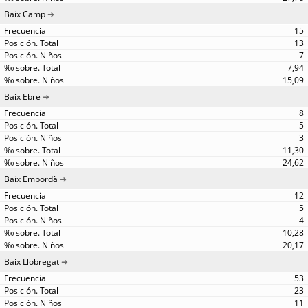
Baix Camp
15
13
7
7,94
15,09
Baix Ebre
8
5
3
11,30
24,62
Baix Empordà
12
5
4
10,28
20,17
Baix Llobregat
53
23
11