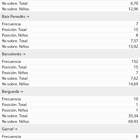
6,70
12,96
Baix Penedès
7
15
8
7,57
13,92
Barcelonès
152
15
7
7,62
14,69
Berguedà
10
1
1
35,34
69,93
Garraf
6