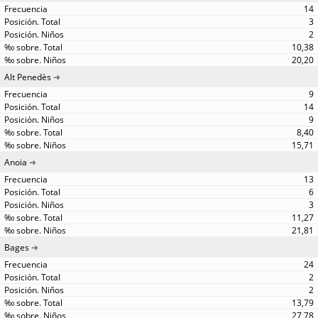
14
3
2
10,38
20,20
Alt Penedès
9
14
9
8,40
15,71
Anoia
13
6
3
11,27
21,81
Bages
24
2
2
13,79
27,78