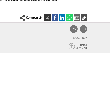
 que el nom Gal·la es diferencia de Gala.
Compartir
es
en
16/07/2026
Torna
amunt