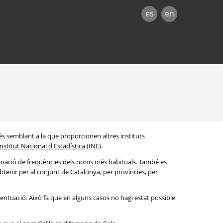
es
en
és semblant a la que proporcionen altres instituts
Institut Nacional d'Estadística
(INE).
denació de freqüències dels noms més habituals. També es
btenir per al conjunt de Catalunya, per províncies, per
entuació. Això fa que en alguns casos no hagi estat possible