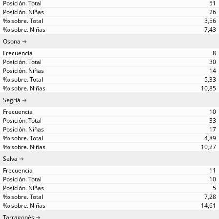
51
26
3,56
7,43
Osona
8
30
14
5,33
10,85
Segrià
10
33
17
4,89
10,27
Selva
11
10
5
7,28
14,61
Tarragonès