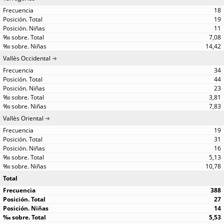
18
19
11
7,08
14,42
Vallès Occidental
34
44
23
3,81
7,83
Vallès Oriental
19
31
16
5,13
10,78
Total
388
27
14
5,53