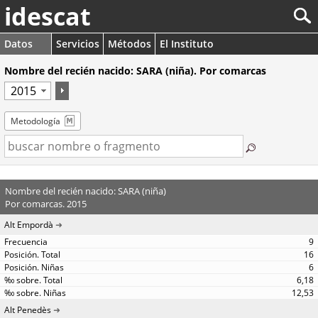
idescat
Datos
Servicios
Métodos
El Instituto
Nombre del recién nacido: SARA (niña). Por comarcas
Metodología
Nombre del recién nacido: SARA (niña)
Por comarcas. 2015
Alt Empordà
9
16
6
6,18
12,53
Alt Penedès