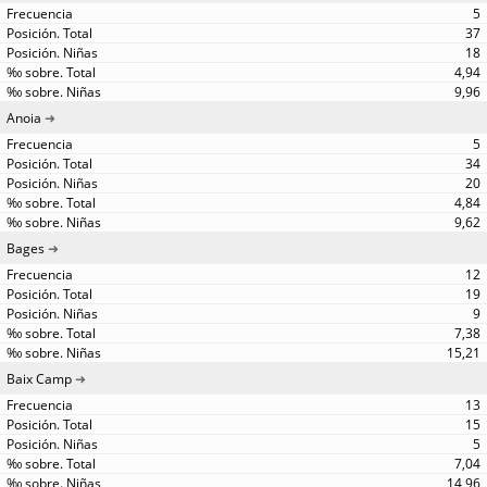
5
37
18
4,94
9,96
Anoia
5
34
20
4,84
9,62
Bages
12
19
9
7,38
15,21
Baix Camp
13
15
5
7,04
14,96