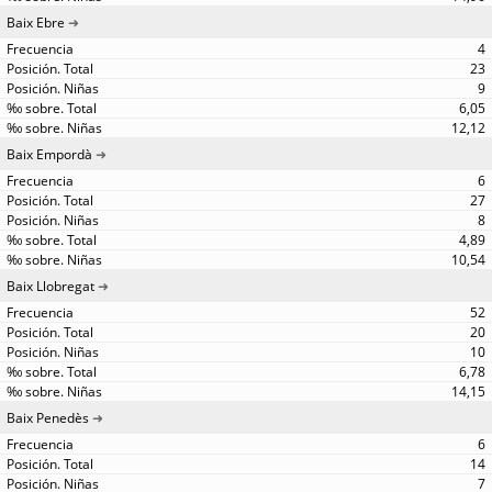
Baix Ebre
4
23
9
6,05
12,12
Baix Empordà
6
27
8
4,89
10,54
Baix Llobregat
52
20
10
6,78
14,15
Baix Penedès
6
14
7