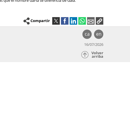
as que el nombre Gal·la se diferencia de Gala.
Compartir
ca
en
16/07/2026
Volver
arriba