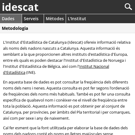
idescat
Dades
Serveis
Mètodes
L'Institut
Metodologia
L'Institut d'Estadística de Catalunya (Idescat) ofereix informació relativa
als noms dels nadons nascuts a Catalunya. Aquesta informació és
semblant a la que proporcionen altres instituts d'estadística d'Europa,
entre els quals es poden destacar l'Institut d'Estadística de Noruega i
l'Institut d'Estadística de Bèlgica, així com l'
Institut Nacional
d'Estadística
(INE).
En aquesta base de dades es pot consultar la freqüència dels diferents
noms dels nens i nenes. Aquesta consulta es pot fer segons l'ordenació
de freqüències dels noms més habituals. També es pot fer una consulta
específica de qualsevol nom i conèixer-ne el nivell de freqüència entre
tota la població. Aquesta informació es pot obtenir per al conjunt de
Catalunya, per províncies, per àmbits del Pla territorial i per comarques,
així com per sexe i any de naixement.
Cal fer esment que la font utilitzada per elaborar la base de dades dels
noms dels nadons conté els noms en lletres majúscules sense