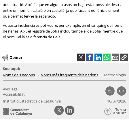
accentuació. Això fa que en alguns casos no hagi estat possible destriar
entre un nom en català o en castellà, ja que l'accent és l'únic element
que permet fer-ne la separació.
Aquesta incidència es pot veure, per exemple, en el rànquing de noms
de nenes. Així, el registre de Sofia inclou també el de Sofía, mentre que
el nom Gal·la es diferencia de Gala.
Opinar
Sou aquí:
Noms dels nadons
Noms més freqüents dels nadons
Metodologia
Avís legal
es
en
Accessibilitat
Institut d’Estadística de Catalunya
16/07/2026
Torna
amunt