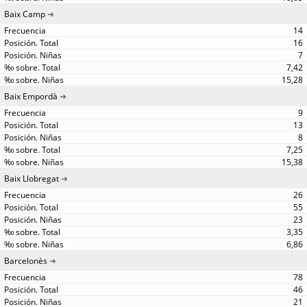
Baix Camp
14
16
7
7,42
15,28
Baix Empordà
9
13
8
7,25
15,38
Baix Llobregat
26
55
23
3,35
6,86
Barcelonès
78
46
21