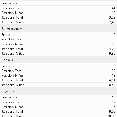
5
41
19
3,59
7,40
Alt Penedès
5
35
16
4,73
9,80
Anoia
5
39
19
4,11
8,50
Bages
16
12
5
9,09
18,65