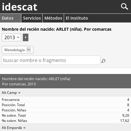
idescat
Datos
Servicios
Métodos
El Instituto
Nombre del recién nacido: ARLET (niña). Por comarcas
Metodología
Nombre del recién nacido: ARLET (niña)
Por comarcas. 2013
Alt Camp
4
8
4
9,20
17,62
Alt Empordà