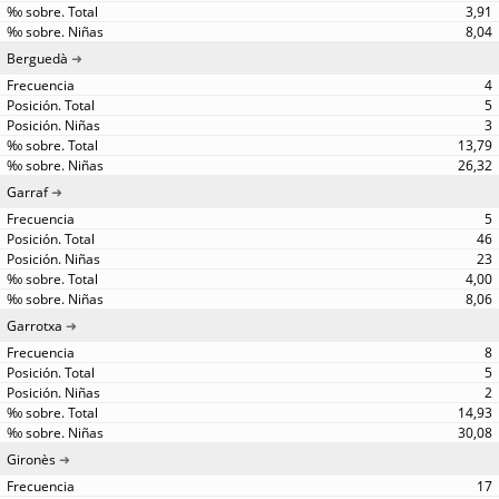
3,91
8,04
Berguedà
4
5
3
13,79
26,32
Garraf
5
46
23
4,00
8,06
Garrotxa
8
5
2
14,93
30,08
Gironès
17