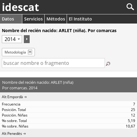
idescat
Datos
Servicios
Métodos
El Instituto
Nombre del recién nacido: ARLET (niña). Por comarcas
Metodología
Nombre del recién nacido: ARLET (niña)
Por comarcas. 2014
Alt Empordà
7
25
12
5,19
10,67
Alt Penedès