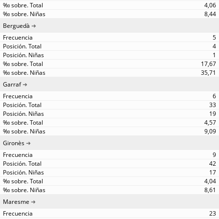
4,06
8,44
Berguedà
5
4
1
17,67
35,71
Garraf
6
33
19
4,57
9,09
Gironès
9
42
17
4,04
8,61
Maresme
23