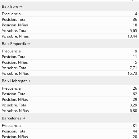
Baix Ebre
4
36
18
5,65
10,44
Baix Empordà
9
11
5
7,71
15,73
Baix Llobregat
26
62
29
3,29
6,80
Barcelonès
81
44
20