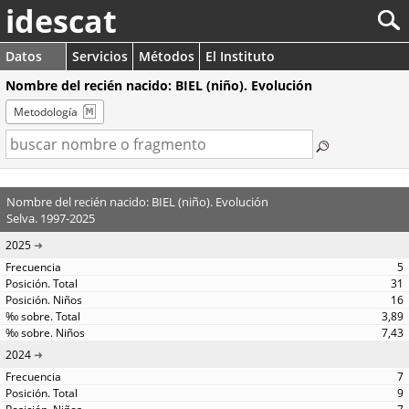
idescat
Datos
Servicios
Métodos
El Instituto
Nombre del recién nacido: BIEL (niño). Evolución
Metodología
Nombre del recién nacido: BIEL (niño). Evolución
Selva. 1997-2025
2025
5
31
16
3,89
7,43
2024
7
9