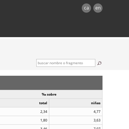
ca
en
‰ sobre
total
niñas
2,34
4,77
1,80
3,63
3,46
7,07