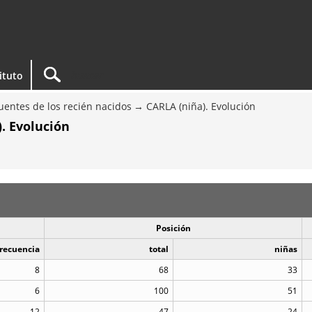
tituto
entes de los recién nacidos
CARLA (niña). Evolución
. Evolución
Posición
recuencia
total
niñas
8
68
33
6
100
51
12
47
24