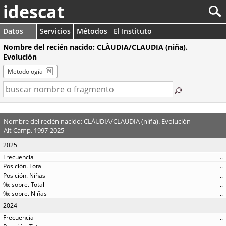
idescat
Datos
Servicios
Métodos
El Instituto
Nombre del recién nacido: CLÀUDIA/CLAUDIA (niña).
Evolución
Metodología
Nombre del recién nacido: CLÀUDIA/CLAUDIA (niña). Evolución
Alt Camp. 1997-2025
2025
..
..
..
..
..
2024
..