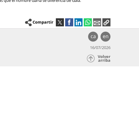
as que el nombre Gal·la se diferencia de Gala.
Compartir
ca
en
16/07/2026
Volver
arriba